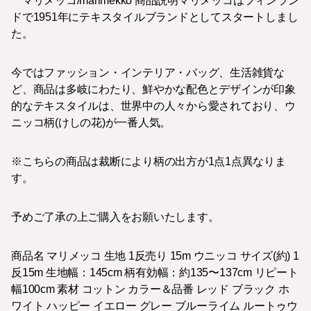
マリメッコ/marimekko 商品説明マリメッコはフィンラン
ドで1951年にテキスタイルブランドとしてスタートしまし
た。
今ではファッション・インテリア・バッグ、生活雑貨な
ど、商品は多岐にわたり、鮮やかな配色とデザインが印象
的なテキスタイルは、世界中の人々から愛されており、ウ
ニッコ柄(けしの花)が一番人気。
※こちらの商品は裁断により柄の出方が1点1点異なりま
す。
予めご了承の上ご購入をお願いたします。
商品名 マリメッコ 生地 1反売り 15m ウニッコ サイズ(約) 1
反15m 生地幅：145cm 柄有効幅：約135〜137cm リピート
幅100cm 素材 コットン カラー＆品番 レッド ブラック ホ
ワイト ハッピー イエロー グレー ブルーライム ルートゥウ