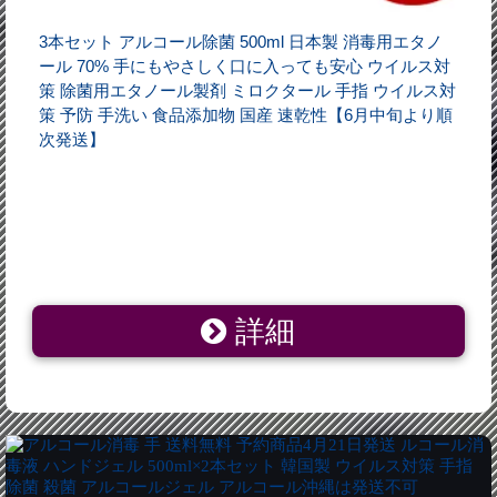
3本セット アルコール除菌 500ml 日本製 消毒用エタノ
ール 70% 手にもやさしく口に入っても安心 ウイルス対
策 除菌用エタノール製剤 ミロクタール 手指 ウイルス対
策 予防 手洗い 食品添加物 国産 速乾性【6月中旬より順
次発送】
詳細