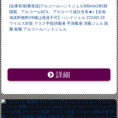
[在庫有/順番発送]アルコールハンドジェル500mlx2本(韓
国製、アルコール62％、アロエベラ成分含有★)【全地
域送料無料/沖縄は発送不可】ハンドジェル COVID-19
ウイルス対策 マスク手指消毒液 手消毒液 消毒ジェル 除
菌 殺菌 アルコールハンドジェル
詳細