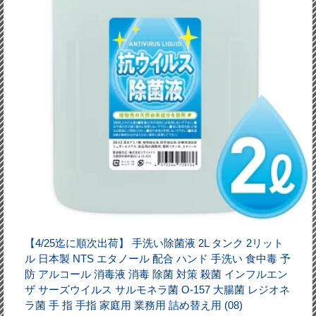
【4/25迄に順次出荷】 手洗い除菌液 2L タンク 2リット
ル 日本製 NTS エタノール 配合 ハンド 手洗い 食中毒 予
防 アルコール 消毒液 消毒 除菌 対策 殺菌 インフルエン
ザ サーズウイルス サルモネラ菌 O-157 大腸菌 レジオネ
ラ菌 手 指 手指 家庭用 業務用 詰め替え用 (08)