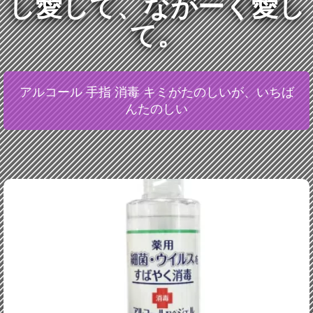
し愛して、ながーく愛し
て。
アルコール 手指 消毒 キミがたのしいが、いちば
んたのしい